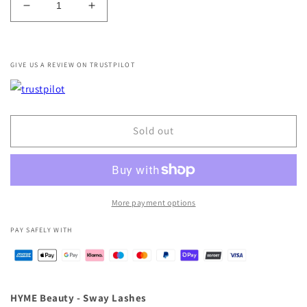
Decrease
Increase
quantity
quantity
for
for
...
Sway
Sway
GIVE US A REVIEW ON TRUSTPILOT
Lashes
Lashes
Sold out
More payment options
PAY SAFELY WITH
HYME Beauty - Sway Lashes