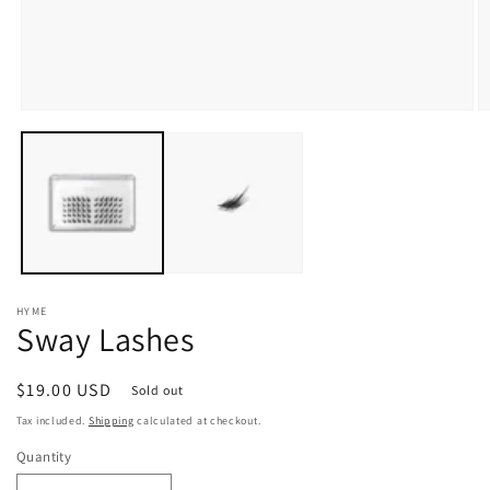
Open
O
media
m
1
2
in
in
modal
m
HYME
Sway Lashes
Regular
$19.00 USD
Sold out
price
Tax included.
Shipping
calculated at checkout.
Quantity