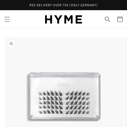
Skip to
REE DELIVERY OVER 70€ (ONLY GERMANY)
content
Cart
Skip to
product
information